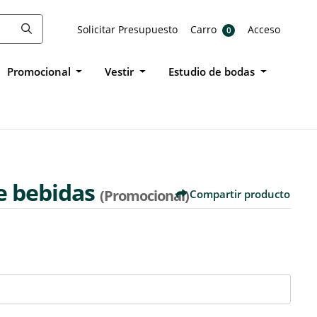
Solicitar Presupuesto
Carro
Acceso
Solicitar Presupuesto
Carro
Acceso
0
Promocional
Vestir
Estudio de bodas
e bebidas
(Promocional)
Compartir producto