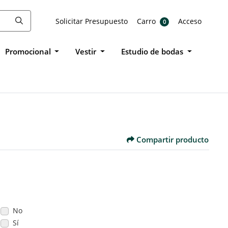
Solicitar Presupuesto
Carro
Acceso
Solicitar Presupuesto
Carro
Acceso
0
Promocional
Vestir
Estudio de bodas
Compartir producto
No
Sí