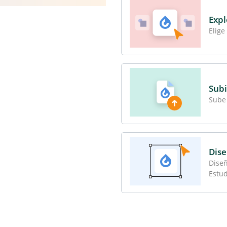
Expl
Elige
Subi
Sube 
Dise
Diseñ
Estud