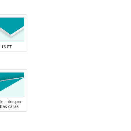
16 PT
do color por
bas caras