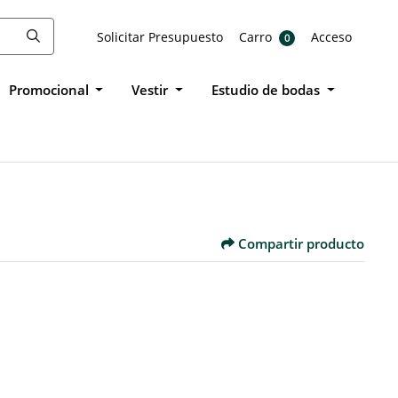
Solicitar Presupuesto
Carro
Acceso
Solicitar Presupuesto
Carro
Acceso
0
Promocional
Vestir
Estudio de bodas
Compartir producto