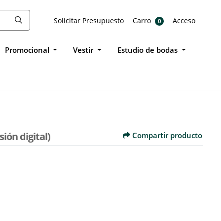
Solicitar Presupuesto
Carro
Acceso
Solicitar Presupuesto
Carro
Acceso
0
Promocional
Vestir
Estudio de bodas
ión digital)
Compartir producto