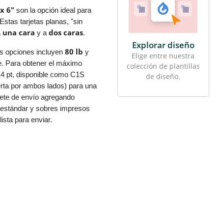
x 6"
son la opción ideal para
Estas tarjetas planas, "sin
una cara
dos caras
a
y a
.
Explorar diseño
80 lb
as opciones incluyen
y
Elige entre nuestra
. Para obtener el máximo
colección de plantillas
 14 pt, disponible como C1S
de diseño.
bierta por ambos lados) para una
ete de envío agregando
 estándar y sobres impresos
ista para enviar.